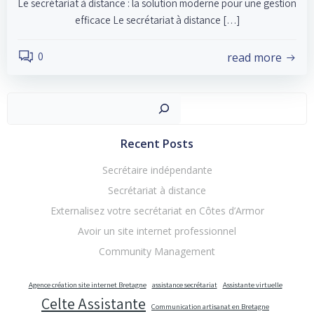
Le secrétariat à distance : la solution moderne pour une gestion
efficace Le secrétariat à distance […]
read more
0
Recher
Recent Posts
Secrétaire indépendante
Secrétariat à distance
Externalisez votre secrétariat en Côtes d’Armor
Avoir un site internet professionnel
Community Management
Agence création site internet Bretagne
assistance secrétariat
Assistante virtuelle
Celte Assistante
Communication artisanat en Bretagne