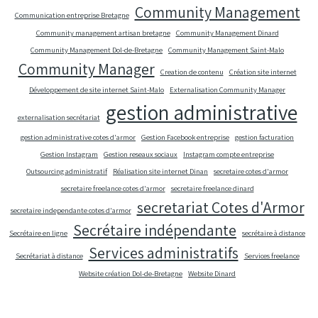
Community Management
Communication entreprise Bretagne
Community management artisan bretagne
Community Management Dinard
Community Management Dol-de-Bretagne
Community Management Saint-Malo
Community Manager
Creation de contenu
Création site internet
Développement de site internet Saint-Malo
Externalisation Community Manager
gestion administrative
externalisation secrétariat
gestion administrative cotes d'armor
Gestion Facebook entreprise
gestion facturation
Gestion Instagram
Gestion reseaux sociaux
Instagram compte entreprise
Outsourcing administratif
Réalisation site internet Dinan
secretaire cotes d'armor
secretaire freelance cotes d'armor
secretaire freelance dinard
secretariat Cotes d'Armor
secretaire independante cotes d'armor
Secrétaire indépendante
Secrétaire en ligne
secrétaire à distance
Services administratifs
Secrétariat à distance
Services freelance
Website création Dol-de-Bretagne
Website Dinard