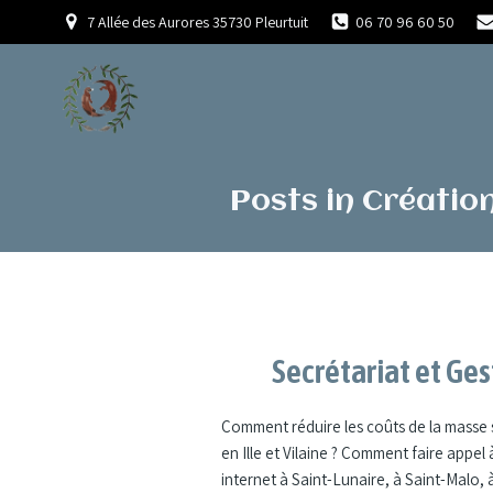
Aller
7 Allée des Aurores 35730 Pleurtuit
06 70 96 60 50
au
contenu
Posts in Création
Secrétariat et Ge
Comment réduire les coûts de la masse s
en Ille et Vilaine ? Comment faire appel
internet à Saint-Lunaire, à Saint-Malo, 