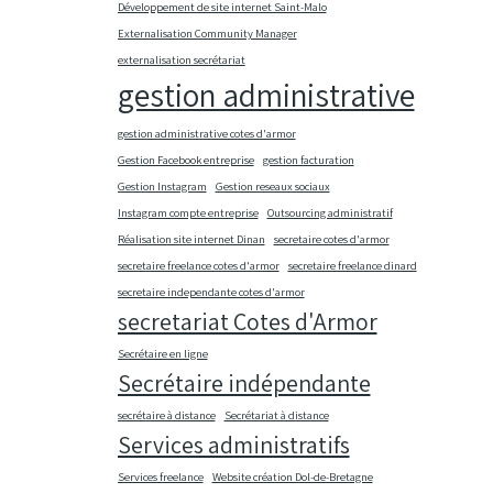
Développement de site internet Saint-Malo
Externalisation Community Manager
externalisation secrétariat
gestion administrative
gestion administrative cotes d'armor
Gestion Facebook entreprise
gestion facturation
Gestion Instagram
Gestion reseaux sociaux
Instagram compte entreprise
Outsourcing administratif
Réalisation site internet Dinan
secretaire cotes d'armor
secretaire freelance cotes d'armor
secretaire freelance dinard
secretaire independante cotes d'armor
secretariat Cotes d'Armor
Secrétaire en ligne
Secrétaire indépendante
secrétaire à distance
Secrétariat à distance
Services administratifs
Services freelance
Website création Dol-de-Bretagne