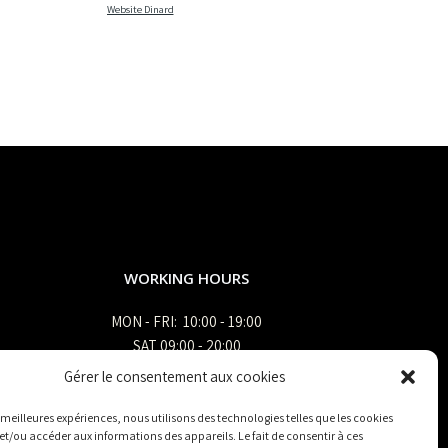
Website Dinard
WORKING HOURS
MON - FRI: 10:00 - 19:00
SAT 09:00 - 20:00
SUN closed
Gérer le consentement aux cookies
es meilleures expériences, nous utilisons des technologies telles que les cookies
et/ou accéder aux informations des appareils. Le fait de consentir à ces