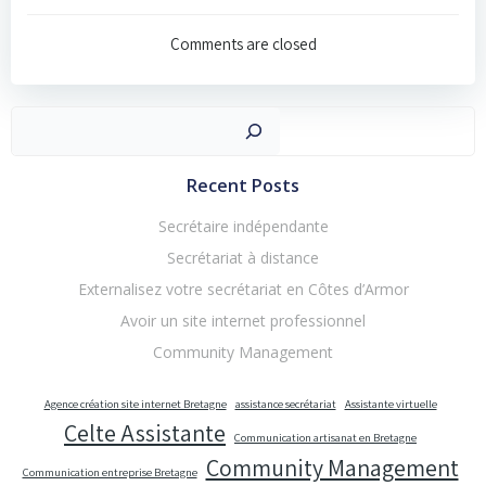
de
Comments are closed
l’article
Recher
Recent Posts
Secrétaire indépendante
Secrétariat à distance
Externalisez votre secrétariat en Côtes d’Armor
Avoir un site internet professionnel
Community Management
Agence création site internet Bretagne
assistance secrétariat
Assistante virtuelle
Celte Assistante
Communication artisanat en Bretagne
Community Management
Communication entreprise Bretagne