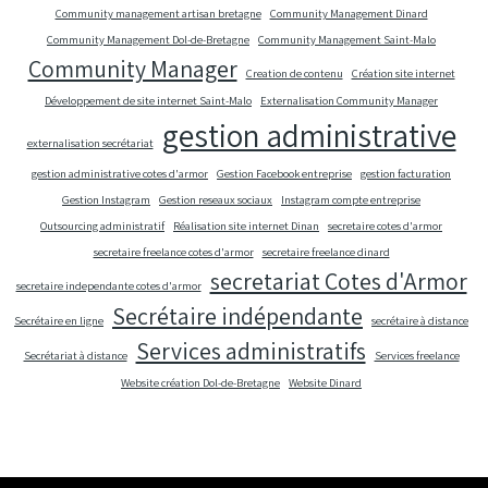
Community management artisan bretagne
Community Management Dinard
Community Management Dol-de-Bretagne
Community Management Saint-Malo
Community Manager
Creation de contenu
Création site internet
Développement de site internet Saint-Malo
Externalisation Community Manager
gestion administrative
externalisation secrétariat
gestion administrative cotes d'armor
Gestion Facebook entreprise
gestion facturation
Gestion Instagram
Gestion reseaux sociaux
Instagram compte entreprise
Outsourcing administratif
Réalisation site internet Dinan
secretaire cotes d'armor
secretaire freelance cotes d'armor
secretaire freelance dinard
secretariat Cotes d'Armor
secretaire independante cotes d'armor
Secrétaire indépendante
Secrétaire en ligne
secrétaire à distance
Services administratifs
Secrétariat à distance
Services freelance
Website création Dol-de-Bretagne
Website Dinard